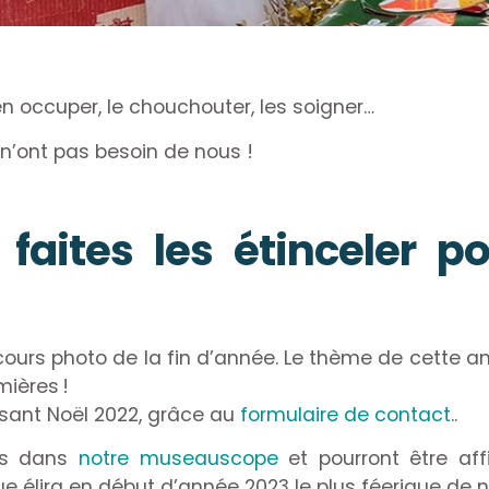
en occuper, le chouchouter, les soigner…
s n’ont pas besoin de nous !
aites les étinceler po
ours photo de la fin d’année. Le thème de cette an
mières !
cisant Noël 2022, grâce au
formulaire de contact
..
ons dans
notre museauscope
et pourront être affi
ique élira en début d’année 2023 le plus féerique 